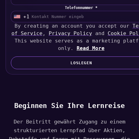
Telefonnummer *
+1
U
By creating an account you accept our
n
Te
of Service
i
,
Privacy Policy
and
Cookie Pol
This website serves as a marketing platf
t
e
only.
Read More
d
S
LOSLEGEN
t
a
t
e
s
Beginnen Sie Ihre Lernreise
+
1
Der Beitritt gewährt Zugang zu einem
strukturierten Lernpfad über Aktien,