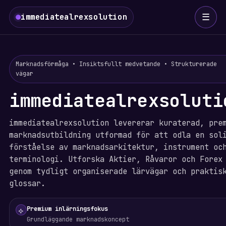
☰
immediatealrexsolution
Marknadsförmåga • Insiktsfullt medvetande • Strukturerade
vägar
immediatealrexsoluti
immediatealrexsolution levererar kuraterad, pre
marknadsutbildning utformad för att odla en sol
förståelse av marknadsarkitektur, instrument oc
terminologi. Utforska Aktier, Råvaror och Forex
genom tydligt organiserade lärvägar och praktis
glossar.
Premium inlärningsfokus
⟡
Grundläggande marknadskoncept