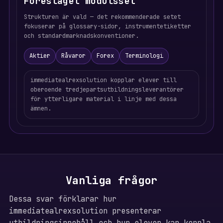
Föreslaget modulsset
Strukturen är vald — det rekommenderade setet
fokuserar på glossary-sidor, instrumentetiketter
och standardmarknadskonventioner.
Aktier
Råvaror
Forex
Terminologi
immediatealrexsolution kopplar elever till
oberoende tredjepartsutbildningsleverantörer
för ytterligare material i linje med dessa
ämnen.
Vanliga frågor
Dessa svar förklarar hur
immediatealrexsolution presenterar
utbildningsinnehåll och hur elever kan koppla