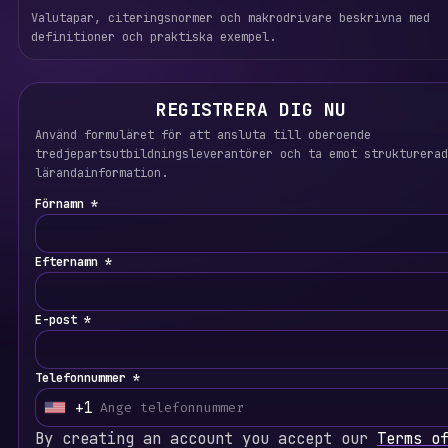
Valutapar, citeringsnormer och makrodrivare beskrivna med
definitioner och praktiska exempel.
REGISTRERA DIG NU
Använd formuläret för att ansluta till oberoende
tredjepartsutbildningsleverantörer och ta emot strukturerad
lärandainformation.
Förnamn *
Efternamn *
E-post *
Telefonnummer *
+1
U
n
By creating an account you accept our
Terms o