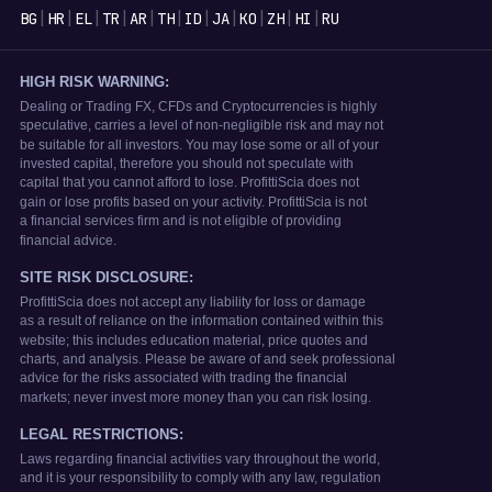
|
|
|
|
|
|
|
|
|
|
|
BG
HR
EL
TR
AR
TH
ID
JA
KO
ZH
HI
RU