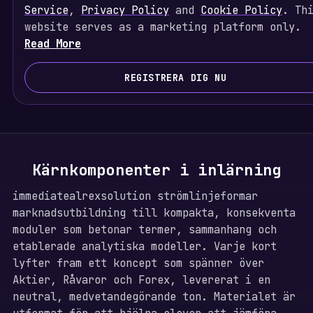
i
Service
,
Privacy Policy
and
Cookie Policy
. Th
t
website serves as a marketing platform only.
e
Read More
d
S
REGISTRERA DIG NU
t
a
t
e
s
Kärnkomponenter i inlärning
+
1
immediatealrexsolution strömlinjeformar
marknadsutbildning till kompakta, konsekventa
moduler som betonar termer, sammanhang och
etablerade analytiska modeller. Varje kort
lyfter fram ett koncept som spänner över
Aktier, Råvaror och Forex, levererat i en
neutral, medvetandegörande ton. Materialet är