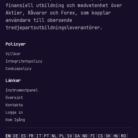
finansiell utbildning och medvetenhet över
Aktier, Råvaror och Forex, som kopplar
användare till oberoende
tredjepartsutbildningsleverantörer.
Policyer
Villkor
Integritetspolicy
Cookiepolicy
Länkar
Instrumentpanel
Översikt
Kontakta
Logga in
Kom Igång
Språk
|
|
|
|
|
|
|
|
|
|
|
|
|
|
|
|
EN
DE
ES
FR
IT
PT
NL
PL
SV
DA
NO
FI
CS
SK
HU
RO