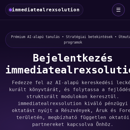
☰
immediatealrexsolution
Prémium AI-alapú tanulás • Stratégiai betekintések • Útmut
programok
Bejelentkezés
immediatealrexsoluti
Fedezze fel az AI-alapú kereskedési leck
kurált könyvtárát, és folytassa a fejlődé
strukturált modulokon keresztül.
immediatealrexsolution kiváló pénzügyi
oktatást nyújt a Részvények, Áruk és For
területén, megbízható független oktatói
partnereket kapcsolva Önhöz.