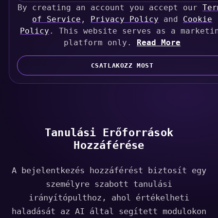
By creating an account you accept our
n
Ter
i
of Service
,
Privacy Policy
and
Cookie
Policy
t
. This website serves as a marketi
e
platform only.
Read More
d
S
CSATLAKOZZ MOST
t
a
t
e
s
Tanulási Erőforrások
+
Hozzáférése
1
A bejelentkezés hozzáférést biztosít egy
személyre szabott tanulási
irányítópulthoz, ahol értékelheti
haladását az AI által segített modulokon