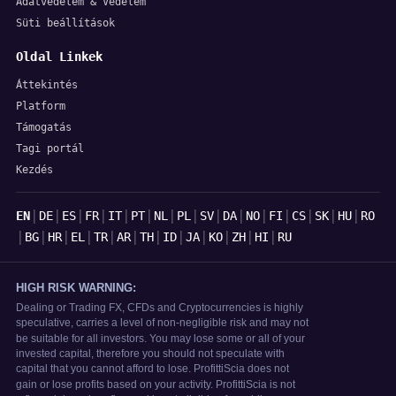
Adatvédelem & Védelem
Süti beállítások
Oldal Linkek
Áttekintés
Platform
Támogatás
Tagi portál
Kezdés
Nyelvek
|
|
|
|
|
|
|
|
|
|
|
|
|
|
|
EN
DE
ES
FR
IT
PT
NL
PL
SV
DA
NO
FI
CS
SK
HU
RO
|
|
|
|
|
|
|
|
|
|
|
|
BG
HR
EL
TR
AR
TH
ID
JA
KO
ZH
HI
RU