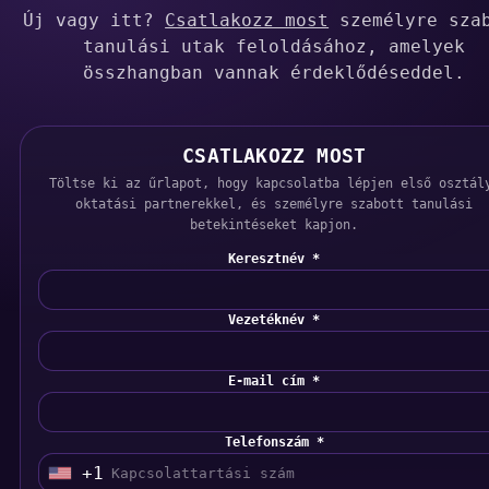
Új vagy itt?
Csatlakozz most
személyre sza
tanulási utak feloldásához, amelyek
összhangban vannak érdeklődéseddel.
CSATLAKOZZ MOST
Töltse ki az űrlapot, hogy kapcsolatba lépjen első osztál
oktatási partnerekkel, és személyre szabott tanulási
betekintéseket kapjon.
Keresztnév *
Vezetéknév *
E-mail cím *
Telefonszám *
+1
U