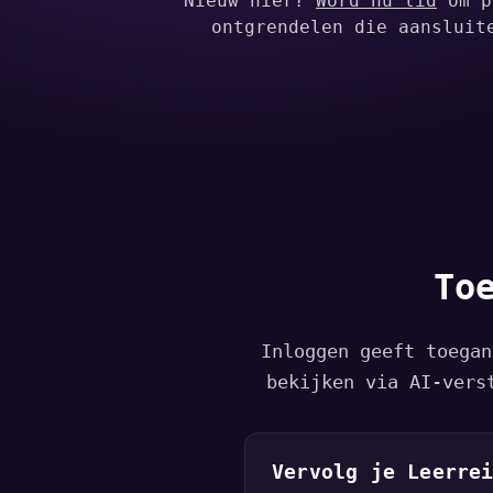
Nieuw hier?
Word nu lid
om p
ontgrendelen die aansluit
To
Inloggen geeft toegan
bekijken via AI-vers
Vervolg je Leerre