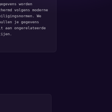
gegevens worden
chermd volgens moderne
eiligingsnormen. We
hullen je gegevens
it aan ongerelateerde
tijen.