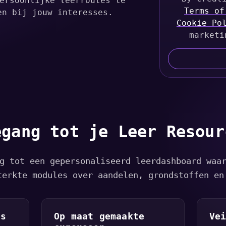
ersoonlijke leerroutes te
i
Terms of
en bij jouw interesses.
Cookie Po
t
e
marketi
d
S
t
a
t
e
s
egang tot je Leer Resour
+
1
g tot een gepersonaliseerd leerdashboard waa
terkte modules over aandelen, grondstoffen en
is
Op maat gemaakte
Ve