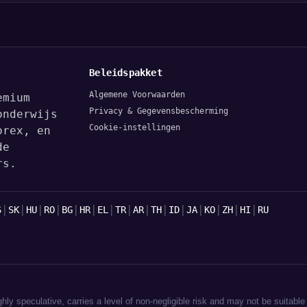
Beleidspakket
Algemene Voorwaarden
emium
Privacy & Gegevensbescherming
onderwijs
Cookie-instellingen
orex, en
de
rs.
|
|
|
|
|
|
|
|
|
|
|
|
|
|
|
S
SK
HU
RO
BG
HR
EL
TR
AR
TH
ID
JA
KO
ZH
HI
RU