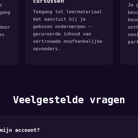
cursussen
e
Je 
Toegang tot leermateriaal
gang
bes
dat aansluit bij je
bev
gekozen onderwerpen —
door
ont
gecureerde inhoud van
es
noo
vertrouwde onafhankelijke
par
opvoeders.
Veelgestelde vragen
mijn account?