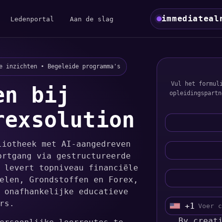
immediateal
Ledenportal
Aan de slag
e inzichten • Begeleide programma's
Vul het formul
en bij
opleidingspartn
rexsolution
liotheek met AI-aangedreven
ortgang via gestructureerde
 levert topniveau financiële
elen, Grondstoffen en Forex,
 onafhankelijke educatieve
rs.
+1
U
n
By creat