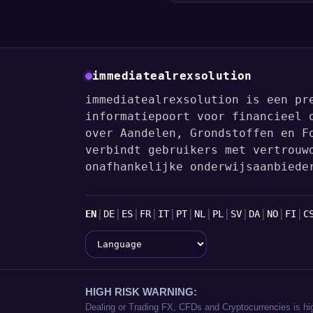
immediatealrexsolution
immediatealrexsolution is een pr
informatiepoort voor financieel 
over Aandelen, Grondstoffen en F
verbindt gebruikers met vertrouw
onafhankelijke onderwijsaanbiede
Talen
|
|
|
|
|
|
|
|
|
|
|
|
EN
DE
ES
FR
IT
PT
NL
PL
SV
DA
NO
FI
C
Language