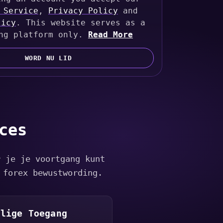
 Service
,
Privacy Policy
and
licy
. This website serves as a
ng platform only.
Read More
WORD NU LID
ces
r je je voortgang kunt
 forex bewustwording.
ilige Toegang