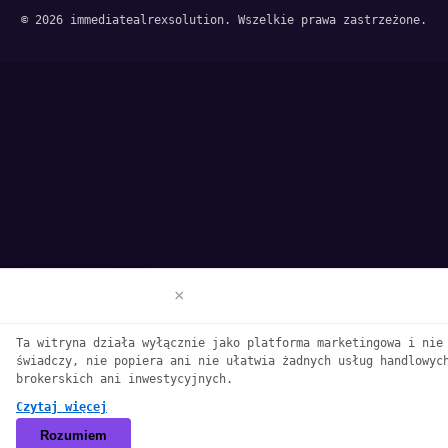
© 2026 immediatealrexsolution. Wszelkie prawa zastrzeżone.
Zastrzeżenie
×
We use cookies to enhance your browsing
Ta witryna działa wyłącznie jako platforma marketingowa i nie
experience. By continuing to use our
świadczy, nie popiera ani nie ułatwia żadnych usług handlowyc
website, you agree to our use of cookies.
brokerskich ani inwestycyjnych.
See our
Cookie Policy
for more information
Czytaj więcej
Accept
Rozumiem