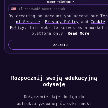
Numer telefonu *
+1
U
By creating an account you accept our
n
Ter
i
of Service
,
Privacy Policy
and
Cookie
Policy
t
. This website serves as a marketi
e
platform only.
Read More
d
S
ZACZNIJ
t
a
t
e
s
Rozpocznij swoją edukacyjną
+
odyseję
1
Dołączenie daje dostęp do
ustrukturyzowanej ścieżki nauki