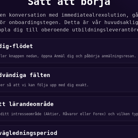
Sätt att börja
en konversation med immediatealrexolution, g
ör onboardingstegen. Detta är vår huvudsakli
ppla dig till oberoende utbildningsleverantör
dig-flödet
ller knappen nedan, öppna Anmäl dig och påbörja anmälningsresan.
dvändiga fälten
jer så att vi kan följa upp med dig exakt.
tt lärandeområde
 ditt intresseområde (Aktier, Råvaror eller Forex) och vilken ty
vägledningsperiod