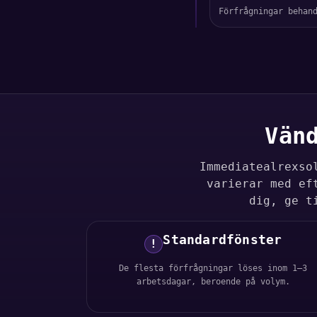
Förfrågningar behan
Vän
Immediatealrexso
varierar med ef
dig, ge t
Standardfönster
!
De flesta förfrågningar löses inom 1–3
arbetsdagar, beroende på volym.