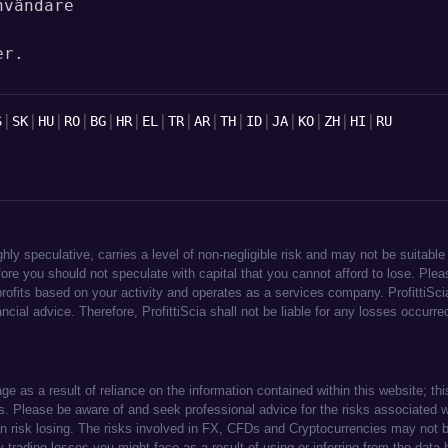
nvändare
er.
|
|
|
|
|
|
|
|
|
|
|
|
|
|
|
S
SK
HU
RO
BG
HR
EL
TR
AR
TH
ID
JA
KO
ZH
HI
RU