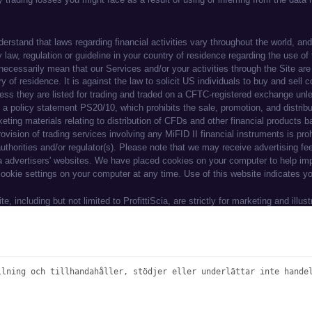
ng experience. By continuing to use our websi
llning och tillhandahåller, stödjer eller underlättar inte hande
ation.
© 2026 immediatealrexsolution. Alla rättigheter förbehållna.