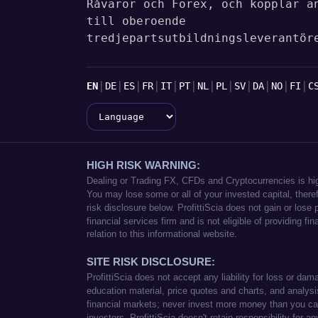
Råvaror och Forex, och kopplar a
till oberoende
tredjepartsutbildningsleverantör
Språk
|
|
|
|
|
|
|
|
|
|
|
|
EN
DE
ES
FR
IT
PT
NL
PL
SV
DA
NO
FI
C
Language