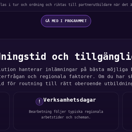
dlas i tur och ordning och riktas till partnerutbildare när det 
GÅ MED I PROGRAMMET
dningstid och tillgängli
lution hanterar inlämningar på bästa möjliga 
terfrågan och regionala faktorer. Om du har s
id för routning till rätt oberoende utbildnin
Verksamhetsdagar
!
Bearbetning följer typiska regionala
arbetstider och scheman.