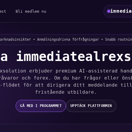
immedia
mst
Bli medlem nu
arknadsinsikter • Anmälningsdrivna förfrågningar • Snabb routnin
ta immediatealrexs
xsolution erbjuder premium AI-assisterad han
råvaror och forex. Om du har frågor eller öns
-flödet för att dirigera ditt meddelande til
fristående utbildare.
GÅ MED I PROGRAMMET
UPPTÄCK PLATTFORMEN