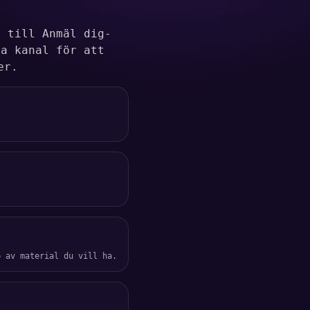
å till Anmäl dig-
ga kanal för att
er.
p av material du vill ha.