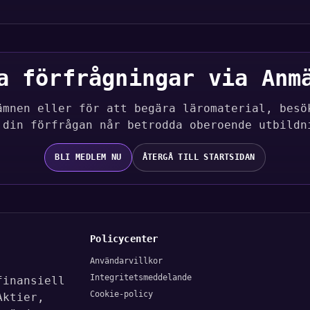
a förfrågningar via Anm
ämnen eller för att begära läromaterial, besö
 din förfrågan når betrodda oberoende utbildn
BLI MEDLEM NU
ÅTERGÅ TILL STARTSIDAN
Policycenter
Användarvillkor
Integritetsmeddelande
finansiell
Cookie-policy
Aktier,