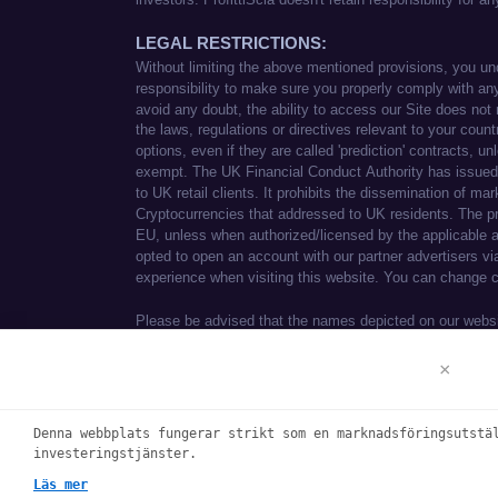
Ansvarsfriskrivning
×
We use cookies to enhance your browsi
Denna webbplats fungerar strikt som en marknadsföringsutstä
See our
Cookie Policy
for more inform
investeringstjänster.
Accept
Läs mer