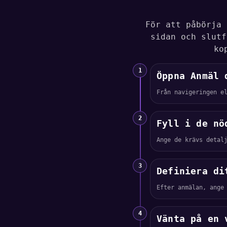
För att påbörja 
sidan och slutf
ko
1
Öppna Anmäl 
Från navigeringen e
2
Fyll i de nö
Ange de krävs detal
3
Definiera di
Efter anmälan, ange
4
Vänta på en 