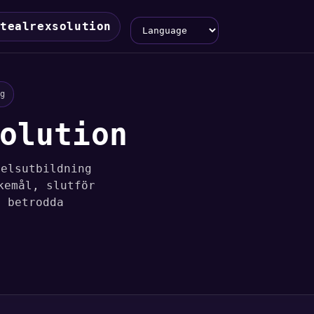
Language
tealrexsolution
g
olution
delsutbildning
kemål, slutför
l betrodda