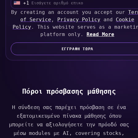
+1
U
By creating an account you accept our
n
Ter
i
of Service
,
Privacy Policy
and
Cookie
Policy
t
. This website serves as a marketi
e
platform only.
Read More
d
S
ΕΓΓΡΑΦΗ ΤΩΡΑ
t
a
t
e
s
Πόροι πρόσβασης μάθησης
+
1
Η σύνδεση σας παρέχει πρόσβαση σε ένα
εξατομικευμένο πίνακα μάθησης όπου
μπορείτε να αξιολογήσετε την πρόοδό σας
μέσω modules με AI, covering stocks,