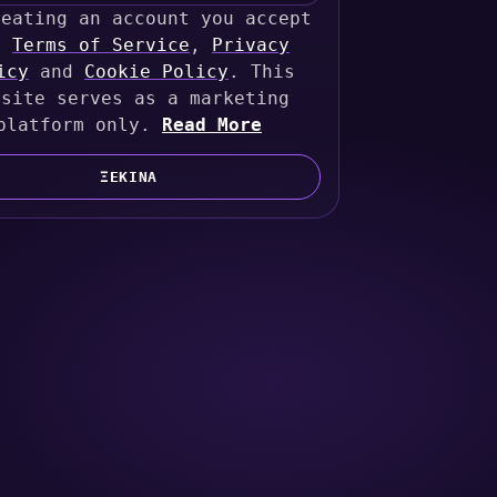
reating an account you accept
r
Terms of Service
,
Privacy
icy
and
Cookie Policy
. This
bsite serves as a marketing
platform only.
Read More
ΞΕΚΊΝΑ