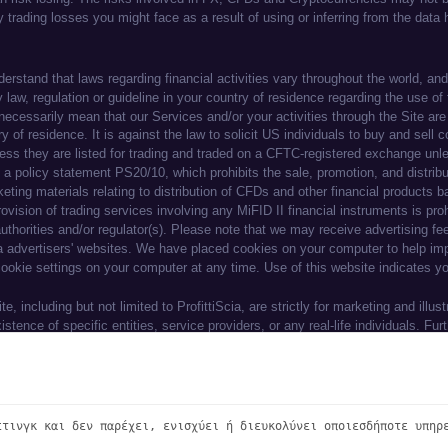
ng experience. By continuing to use our websi
ation.
ετινγκ και δεν παρέχει, ενισχύει ή διευκολύνει οποιεσδήποτε υπηρ
© 2026 immediatealrexsolution. Όλα τα δικαιώματα κατοχυρωμένα.