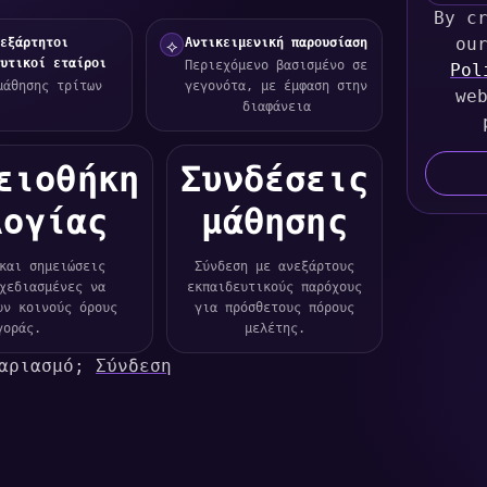
By c
n
εξάρτητοι
Αντικειμενική παρουσίαση
i
ou
⟡
υτικοί εταίροι
Περιεχόμενο βασισμένο σε
t
Pol
μάθησης τρίτων
γεγονότα, με έμφαση στην
e
we
διαφάνεια
d
S
ειοθήκη
Συνδέσεις
t
a
λογίας
μάθησης
t
e
και σημειώσεις
Σύνδεση με ανεξάρτους
s
χεδιασμένες να
εκπαιδευτικούς παρόχους
+
υν κοινούς όρους
για πρόσθετους πόρους
γοράς.
μελέτης.
1
γαριασμό;
Σύνδεση