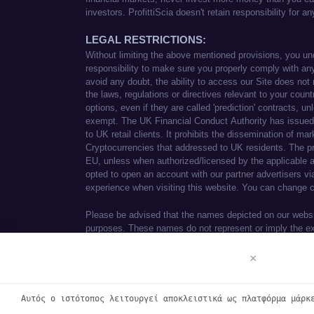
Αποποίηση ευθυνών
×
We use cookies to enhance your browsi
See our
Cookie Policy
for more inform
Αυτός ο ιστότοπος λειτουργεί αποκλειστικά ως πλατφόρμα μάρκ
Accept