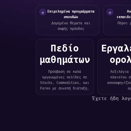
Επιμελημένα προγράμματα
Αν
⟡
⟡
σπουδών
εκπαιδε
Δομημένα θέματα και
Πόροι 
σαφής πρόοδος
Πεδίο
Εργαλ
μαθημάτων
ορο
Πρόσβαση σε καλά
Λεξιλόγια 
οργανωμένες σελίδες σε
πλαισίου σ
Stocks, Commodities, και
αποσαφηνίζο
Forex με συνεπή διάταξη.
α
Έχετε ήδη λο