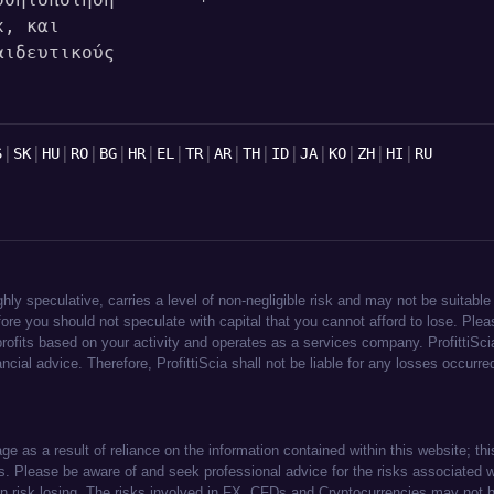
σθητοποίηση
x, και
αιδευτικούς
|
|
|
|
|
|
|
|
|
|
|
|
|
|
|
S
SK
HU
RO
BG
HR
EL
TR
AR
TH
ID
JA
KO
ZH
HI
RU