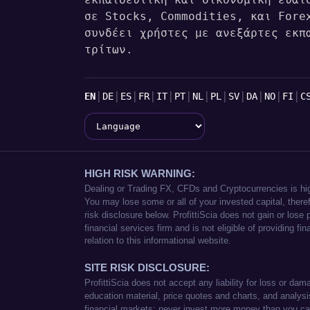
εκπαιδευτική και οικονομική ευαι
σε Stocks, Commodities, και Fore
συνδέει χρήστες με ανεξάρτες εκπ
τρίτων.
Γλώσσες
|
|
|
|
|
|
|
|
|
|
|
|
EN
DE
ES
FR
IT
PT
NL
PL
SV
DA
NO
FI
C
Language