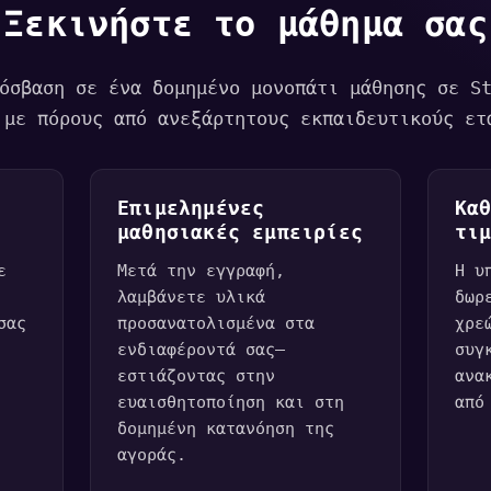
Ξεκινήστε το μάθημα σας
όσβαση σε ένα δομημένο μονοπάτι μάθησης σε S
 με πόρους από ανεξάρτητους εκπαιδευτικούς ετ
Επιμελημένες
Κα
μαθησιακές εμπειρίες
τι
ε
Μετά την εγγραφή,
Η υ
λαμβάνετε υλικά
δωρ
σας
προσανατολισμένα στα
χρε
ενδιαφέροντά σας—
συγ
εστιάζοντας στην
ανα
ευαισθητοποίηση και στη
από
δομημένη κατανόηση της
αγοράς.