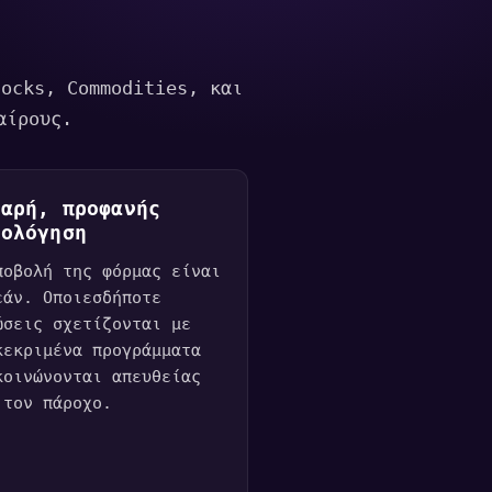
tocks, Commodities, και
αίρους.
θαρή, προφανής
μολόγηση
ποβολή της φόρμας είναι
εάν. Οποιεσδήποτε
ώσεις σχετίζονται με
κεκριμένα προγράμματα
κοινώνονται απευθείας
 τον πάροχο.