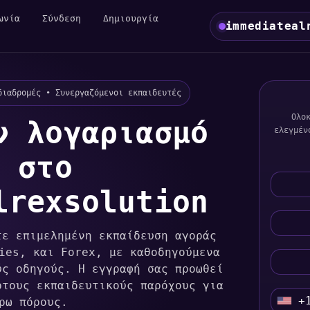
ωνία
Σύνδεση
Δημιουργία
immediateal
διαδρομές • Συνεργαζόμενοι εκπαιδευτές
Ολο
ν λογαριασμό
ελεγμέν
 στο
lrexsolution
τε επιμελημένη εκπαίδευση αγοράς
ies, και Forex, με καθοδηγούμενα
ύς οδηγούς. Η εγγραφή σας προωθεί
ρτους εκπαιδευτικούς παρόχους για
+
ρω πόρους.
U