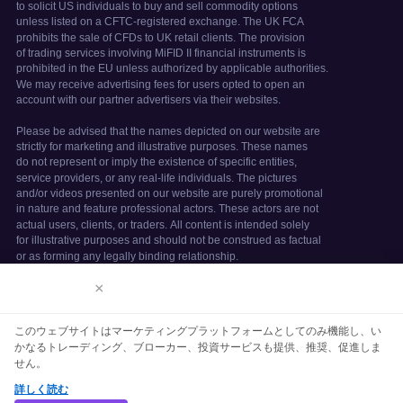
免責事項
×
We use cookies to enhance your browsing
experience. By continuing to use our
このウェブサイトはマーケティングプラットフォームとしてのみ機能し、い
website, you agree to our use of
かなるトレーディング、ブローカー、投資サービスも提供、推奨、促進しま
cookies. See our
Cookie Policy
for more
せん。
information.
詳しく読む