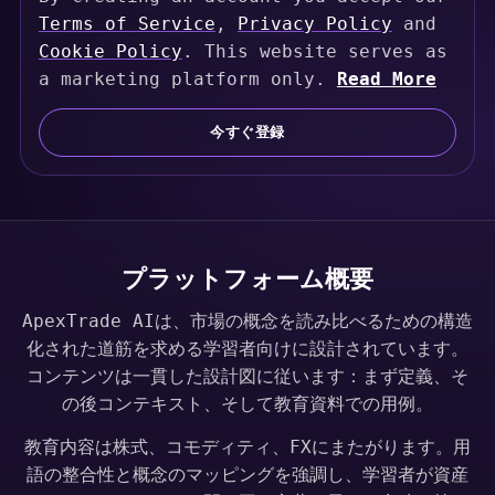
Terms of Service
,
Privacy Policy
and
i
Cookie Policy
. This website serves as
t
a marketing platform only.
Read More
e
d
今すぐ登録
S
t
a
t
e
s
プラットフォーム概要
+
ApexTrade AIは、市場の概念を読み比べるための構造
1
化された道筋を求める学習者向けに設計されています。
コンテンツは一貫した設計図に従います：まず定義、そ
の後コンテキスト、そして教育資料での用例。
教育内容は株式、コモディティ、FXにまたがります。用
語の整合性と概念のマッピングを強調し、学習者が資産