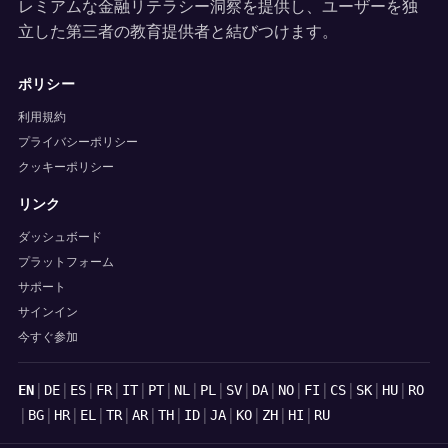
レミアムな金融リテラシー洞察を提供し、ユーザーを独
立した第三者の教育提供者と結びつけます。
ポリシー
利用規約
プライバシーポリシー
クッキーポリシー
リンク
ダッシュボード
プラットフォーム
サポート
サインイン
今すぐ参加
言語
|
|
|
|
|
|
|
|
|
|
|
|
|
|
|
EN
DE
ES
FR
IT
PT
NL
PL
SV
DA
NO
FI
CS
SK
HU
RO
|
|
|
|
|
|
|
|
|
|
|
|
BG
HR
EL
TR
AR
TH
ID
JA
KO
ZH
HI
RU