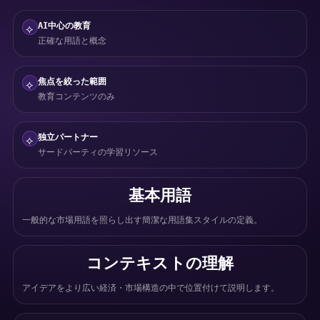
AI中心の教育
⟡
正確な用語と概念
焦点を絞った範囲
⟡
教育コンテンツのみ
独立パートナー
⟡
サードパーティの学習リソース
基本用語
一般的な市場用語を照らし出す簡潔な用語集スタイルの定義。
コンテキストの理解
アイデアをより広い経済・市場構造の中で位置付けて説明します。