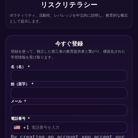
リスクリテラシー
ボラティリティ、流動性、レバレッジを中立的に説明し、教育的な概念
として提示します。
今すぐ登録
登録を使って、独立した第三者の教育提供者と繋がり、構造化された
学習情報を受け取ります。
名（名） *
姓（苗字） *
メール *
電話番号 *
+1
U
By creating an account you accept our
n