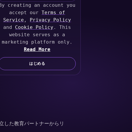
By creating an account you
n
accept our
Terms of
i
Service
,
Privacy Policy
t
and
Cookie Policy
. This
e
website serves as a
d
marketing platform only.
S
Read More
t
a
はじめる
t
e
s
+
1
立した教育パートナーからリ