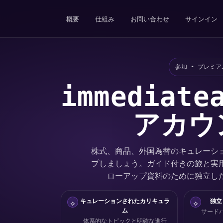
概要
仕組み
お問い合わせ
サインイン
参加 • プレミ
immediate
アカウ
株式、商品、外国為替のキュレーシ
プしましょう。ガイド付きの旅と実
ローアップ資料のために独立し
キュレーションされたカリキュラ
独立
⟡
⟡
ム
サード
体系的なトピックと明確な進行