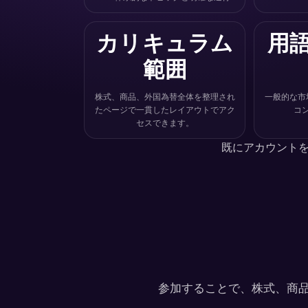
カリキュラム
用
範囲
株式、商品、外国為替全体を整理され
一般的な市
たページで一貫したレイアウトでアク
コ
セスできます。
既にアカウント
参加することで、株式、商