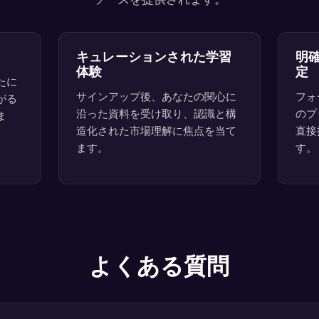
キュレーションされた学習
明
体験
定
たに
サインアップ後、あなたの関心に
フォ
がる
沿った資料を受け取り、認識と構
のプ
ま
造化された市場理解に焦点を当て
直接
ます。
す。
よくある質問