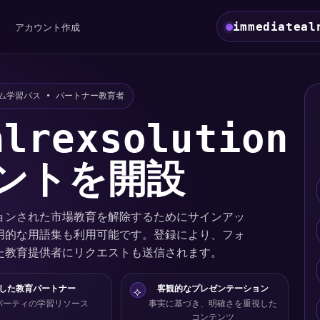
immediateal
アカウント作成
アム学習パス • パートナー教育者
alrexsolution
ントを開設
ョンされた市場教育を解除するためにサインアッ
用的な用語集も利用可能です。登録により、フォ
た教育提供者にリクエストも送信されます。
した教育パートナー
客観的なプレゼンテーション
⟡
パーティの学習リソース
事実に基づき、明確さを重視した
コンテンツ