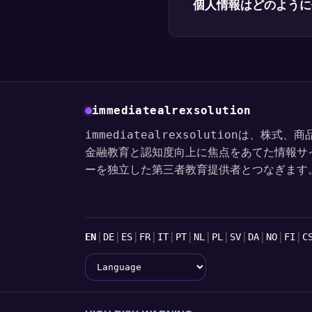
個人情報はどのように
immediatealrexsolution
immediatealrexsolutionは、株式
金融教育と認知度向上に焦点をあてた情報サ
ーを独立した第三者教育提供者とつなぎます
言語
|
|
|
|
|
|
|
|
|
|
|
|
EN
DE
ES
FR
IT
PT
NL
PL
SV
DA
NO
FI
C
Language