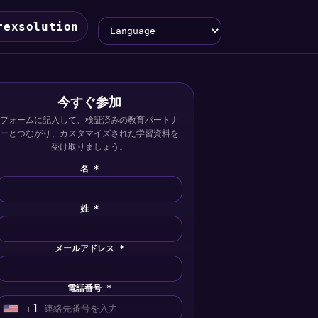
Language
rexsolution
今すぐ参加
フォームに記入して、検証済みの教育パートナ
ーとつながり、カスタマイズされた学習資料を
受け取りましょう。
名 *
姓 *
メールアドレス *
電話番号 *
+1
U