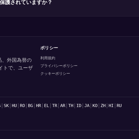
保護されていますか？
ポリシー
利用規約
、商品、外国為替の
プライバシーポリシー
イトで、ユーザ
クッキーポリシー
。
|
|
|
|
|
|
|
|
|
|
|
|
|
|
|
S
SK
HU
RO
BG
HR
EL
TR
AR
TH
ID
JA
KO
ZH
HI
RU