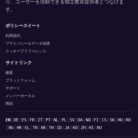
り、ユーザーを信頼できる独立教育提供者とつなげま
す。
ポリシースイート
利用規約
プライバシー＆データ保護
クッキープリファレンス
サイトリンク
概要
プラットフォーム
サポート
メンバーポータル
開始
言語
|
|
|
|
|
|
|
|
|
|
|
|
|
|
|
EN
DE
ES
FR
IT
PT
NL
PL
SV
DA
NO
FI
CS
SK
HU
RO
|
|
|
|
|
|
|
|
|
|
|
|
BG
HR
EL
TR
AR
TH
ID
JA
KO
ZH
HI
RU