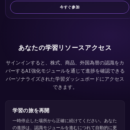
d
今すぐ参加
S
t
a
t
e
s
あなたの学習リソースアクセス
+
1
サインインすると、株式、商品、外国為替の認識をカ
バーするAI強化モジュールを通じて進捗を確認できる
パーソナライズされた学習ダッシュボードにアクセス
できます。
学習の旅を再開
一時停止した場所から正確に続けてください。あなた
の進捗は、認識モジュールを進むにつれて自動的に更